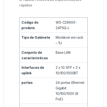
rápidas
Código do
WS-C2960X-
produto
24PSQ-L
Tipo de Gabinete
Montável em rack
– 1U
Conjunto de
Base LAN
características
Interfaces de
2 x 1G SFP + 2 x
uplink
10/100/1000BT
portas
24 portas Ethernet
Gigabit
10/100/1000 (8
PoE)