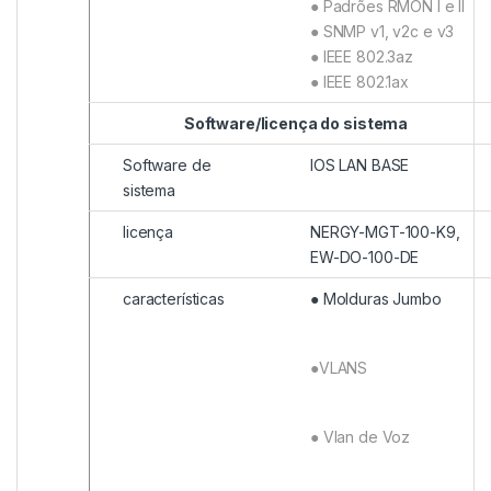
● Padrões RMON I e II
● SNMP v1, v2c e v3
● IEEE 802.3az
● IEEE 802.1ax
Software/licença do sistema
Software de
IOS LAN BASE
sistema
licença
NERGY-MGT-100-K9,
EW-DO-100-DE
características
● Molduras Jumbo
●VLANS
● Vlan de Voz