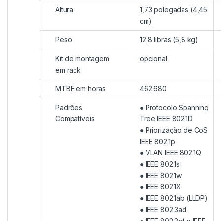
Altura
1,73 polegadas (4,45
cm)
Peso
12,8 libras (5,8 kg)
Kit de montagem
opcional
em rack
MTBF em horas
462.680
Padrões
● Protocolo Spanning
Compatíveis
Tree IEEE 802.1D
● Priorização de CoS
IEEE 802.1p
● VLAN IEEE 802.1Q
● IEEE 802.1s
● IEEE 802.1w
● IEEE 802.1X
● IEEE 802.1ab (LLDP)
● IEEE 802.3ad
● IEEE 802.3af e IEEE