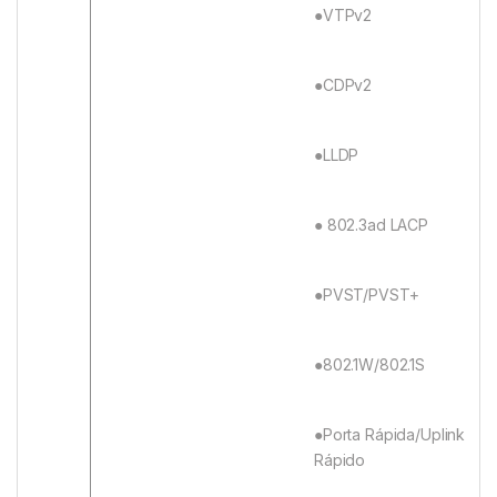
●VTPv2
●CDPv2
●LLDP
● 802.3ad LACP
●PVST/PVST+
●802.1W/802.1S
●Porta Rápida/Uplink
Rápido