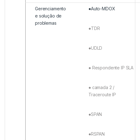
Gerenciamento
●Auto-MDOX
e solução de
problemas
●TDR
●UDLD
● Respondente IP SLA
● camada 2 /
Traceroute IP
●SPAN
●RSPAN