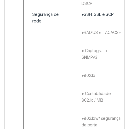
DSCP
Segurança de
●SSH, SSL e SCP
rede
●RADIUS e TACACS+
● Criptografia
SNMPv3
●802.1x
● Contabilidade
802.1x / MIB
●802.1xw/ segurança
da porta