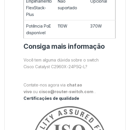
Empilhamento
Não
Opcional
FlexStack-
suportado
Plus
Potência PoE
110W
370W
disponível
Consiga mais informação
Você tem alguma dúvida sobre o switch
Cisco Catalyst C2960X-24PSQ-L?
Contate-nos agora via
chat ao
vivo
ou
cisco@router-switch.com
.
Certificações de qualidade