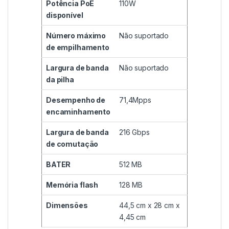
Potência PoE
110W
disponível
Número máximo
Não suportado
de empilhamento
Largura de banda
Não suportado
da pilha
Desempenho de
71,4Mpps
encaminhamento
Largura de banda
216 Gbps
de comutação
BATER
512 MB
Memória flash
128 MB
Dimensões
44,5 cm x 28 cm x
4,45 cm