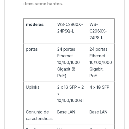
itens semelhantes.
modelos
WS-C2960X-
WS-
24PSQ-L
C2960X-
24PS-L
portas
24 portas
24 portas
Ethernet
Ethernet
10/100/1000
10/100/1000
Gigabit (8
Gigabit,
PoE)
PoE
Uplinks
2 x 1G SFP + 2
4 x 1G SFP
x
10/100/1000BT
Conjunto de
Base LAN
Base LAN
características