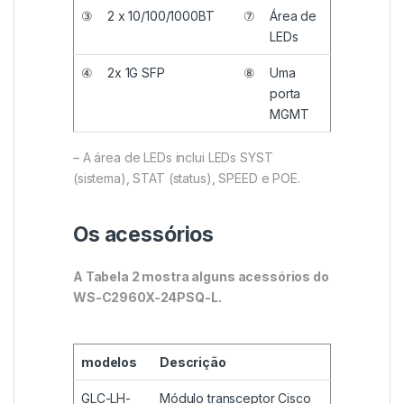
③
2 x 10/100/1000BT
⑦
Área de
LEDs
④
2x 1G SFP
⑧
Uma
porta
MGMT
– A área de LEDs inclui LEDs SYST
(sistema), STAT (status), SPEED e POE.
Os acessórios
A Tabela 2 mostra alguns acessórios do
WS-C2960X-24PSQ-L.
modelos
Descrição
GLC-LH-
Módulo transceptor Cisco