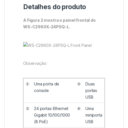
Detalhes do produto
A Figura 2 mostra o painel frontal do
WS-C2960X-24PSQ-L.
Observação:
①
Uma porta de
⑤
Duas
console
portas
USB
②
24 portas Ethernet
⑥
Uma
Gigabit 10/100/1000
miniporta
(8 PoE)
USB