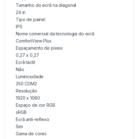
Tamanho do ecrã na diagonal
24 in
Tipo de painel
IPS
Nome comercial da tecnologia do ecrã
ComfortView Plus
Espaçamento de píxeis
0,27 x 0,27
Ecrã táctil
Não
Luminosidade
250 CDM2
Resolução
1920 x 1080
Espaço de cor RGB
sRGB
Ecrã anti-reflexo
Sim
Gama de cores