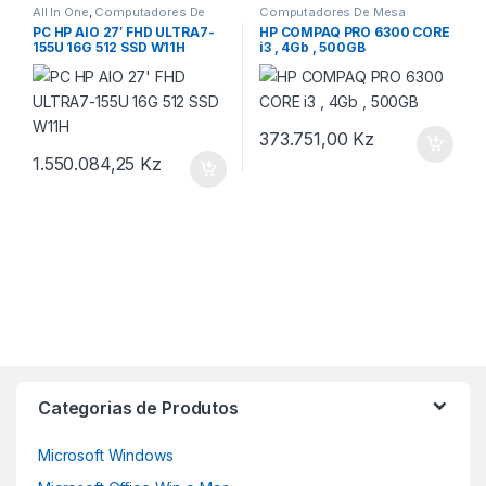
All In One
,
Computadores De
Computadores De Mesa
Mesa
,
Computadores e
PC HP AIO 27′ FHD ULTRA7-
HP COMPAQ PRO 6300 CORE
Monitores
155U 16G 512 SSD W11H
i3 , 4Gb , 500GB
373.751,00
Kz
1.550.084,25
Kz
Categorias de Produtos
Microsoft Windows