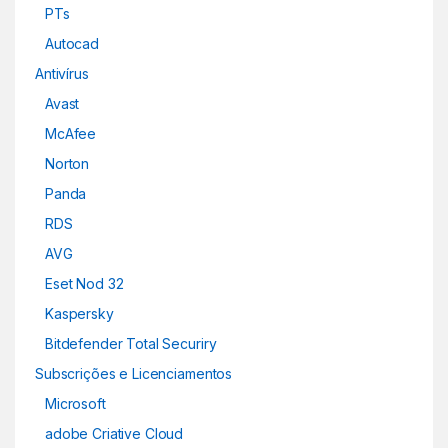
PTs
Autocad
Antivírus
Avast
McAfee
Norton
Panda
RDS
AVG
Eset Nod 32
Kaspersky
Bitdefender Total Securiry
Subscrições e Licenciamentos
Microsoft
adobe Criative Cloud