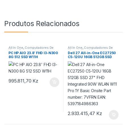
Produtos Relacionados
All In One
,
Computadores De
All In One
,
Computadores De
Mesa
,
Computadores e
Mesa
,
informática
PC HP AIO 23.8′ FHD I3-N300
Dell 27 All-in-One EC27250
Monitores
8G 512 SSD W11H
C5-120U 16GB 512GB SSD
27″ FHD Integrated 90W
WLAN W11 Pro 1Y Basic
Onsite Part number: 7VFRN
EAN: 5397184986363
995.811,70
Kz
2.933.415,47
Kz