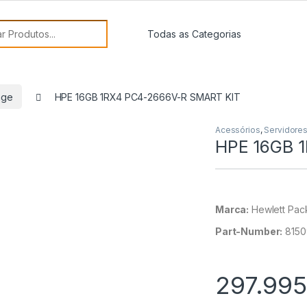
or:
age
HPE 16GB 1RX4 PC4-2666V-R SMART KIT
Acessórios
,
Servidores
HPE 16GB 
Marca:
Hewlett Pac
Part-Number:
8150
297.995