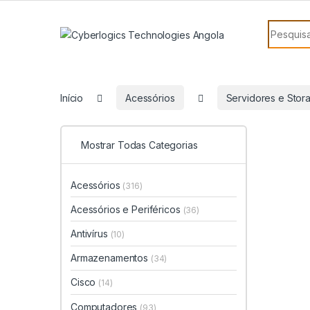
Skip to navigation
Skip to content
Search f
Início
Acessórios
Servidores e Stor
Mostrar Todas Categorias
Acessórios
(316)
Acessórios e Periféricos
(36)
Antivírus
(10)
Armazenamentos
(34)
Cisco
(14)
Computadores
(93)