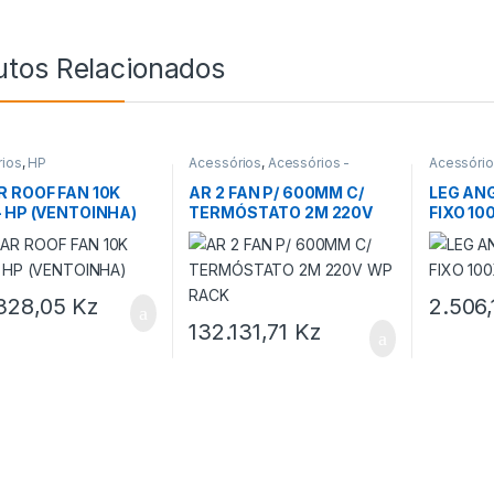
utos Relacionados
ios
,
HP
Acessórios
,
Acessórios -
Acessóri
Bastidores
,
AR 2 FAN
R ROOF FAN 10K
AR 2 FAN P/ 600MM C/
LEG AN
– HP (VENTOINHA)
TERMÓSTATO 2M 220V
FIXO 10
WP RACK
328,05
Kz
2.506
132.131,71
Kz