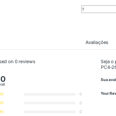
Quantidade
Avaliações
sed on 0 reviews
Seja o 
PC4-2
.0
Sua ava
rall
Your Re
0
0
0