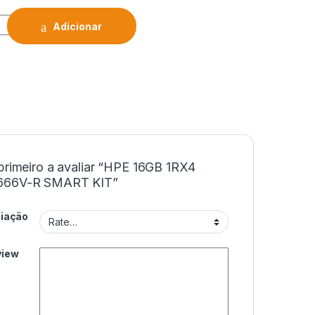
Adicionar
primeiro a avaliar “HPE 16GB 1RX4
666V-R SMART KIT”
liação
view