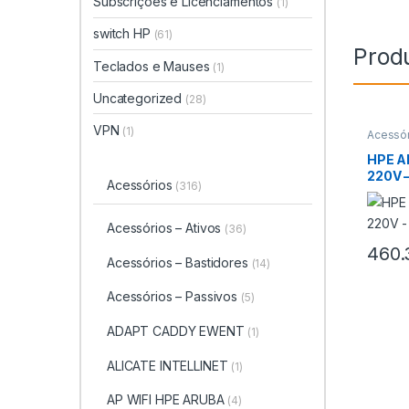
Subscrições e Licenciamentos
(1)
switch HP
(61)
Prod
Teclados e Mauses
(1)
Uncategorized
(28)
VPN
(1)
Acessór
HPE A
220V 
Acessórios
(316)
Acessórios – Ativos
(36)
460.
Acessórios – Bastidores
(14)
Acessórios – Passivos
(5)
ADAPT CADDY EWENT
(1)
ALICATE INTELLINET
(1)
AP WIFI HPE ARUBA
(4)