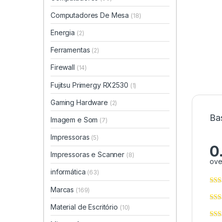
Computadores De Mesa
(18)
Energia
(2)
Ferramentas
(2)
Firewall
(14)
Fujitsu Primergy RX2530
(1)
Gaming Hardware
(2)
Ba
Imagem e Som
(7)
Impressoras
(5)
0
Impressoras e Scanner
(8)
ove
informática
(63)
Marcas
(169)
Material de Escritório
(10)