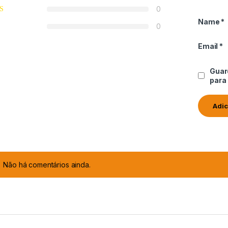
0
Name
*
0
Email
*
Guar
para
Não há comentários ainda.