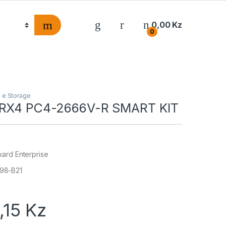
0,00
Kz
0
 e Storage
1RX4 PC4-2666V-R SMART KIT
kard Enterprise
98-B21
,15
Kz