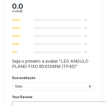
0.0
overall
0
0
0
0
0
Seja o primeiro a avaliar “LEG ANGULO
PLANO FIXO 85X50MM (TP45)”
Sua avaliação
Your Review