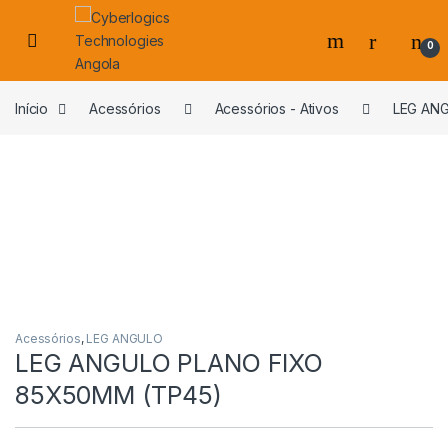
Skip to navigation
Skip to content
0
s
Início
Acessórios
Acessórios - Ativos
LEG AN
Acessórios
,
LEG ANGULO
LEG ANGULO PLANO FIXO
85X50MM (TP45)