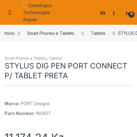
Skip to navigation
Skip to content
0
s
Início
Smart Phones e Tablets
Tablets
STYLUS 
Smart Phones e Tablets
,
Tablets
STYLUS DIG PEN PORT CONNECT
P/ TABLET PRETA
Marca:
PORT Designs
Part-Number:
180627