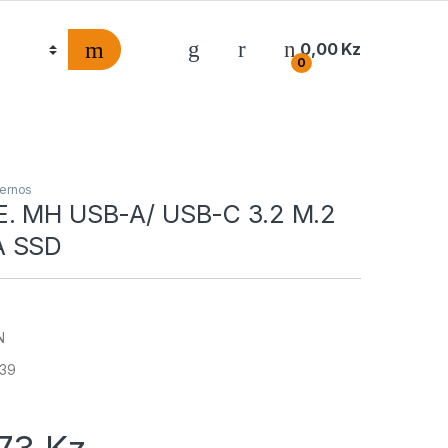
0,00
Kz
0
ternos
E. MH USB-A/ USB-C 3.2 M.2
A SSD
N
39