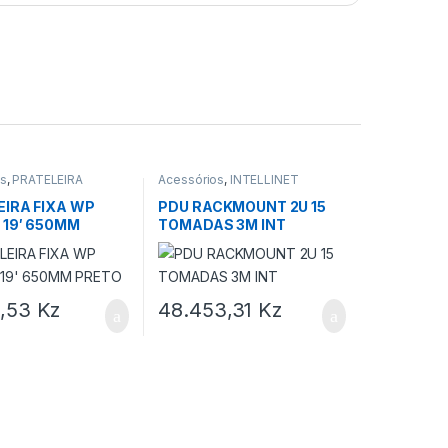
os
,
PRATELEIRA
Acessórios
,
INTELLINET
EIRA FIXA WP
PDU RACKMOUNT 2U 15
 19′ 650MM
TOMADAS 3M INT
5,53
Kz
48.453,31
Kz