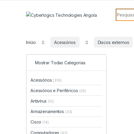
Skip to navigation
Skip to content
Search f
Início
Acessórios
Discos externos
Mostrar Todas Categorias
Acessórios
(316)
Acessórios e Periféricos
(36)
Antivírus
(10)
Armazenamentos
(34)
Cisco
(14)
Computadores
(93)