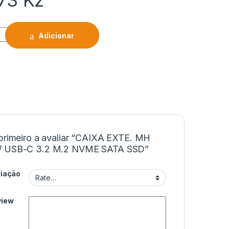
,73
Kz
Adicionar
 primeiro a avaliar “CAIXA EXTE. MH
/ USB-C 3.2 M.2 NVME SATA SSD”
liação
view