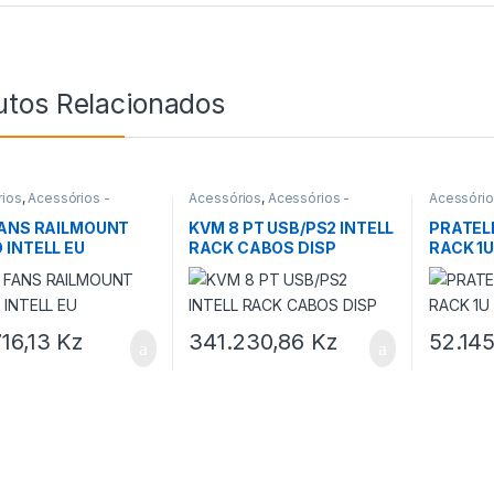
utos Relacionados
ios
,
Acessórios -
Acessórios
,
Acessórios -
Acessóri
res
,
INTELLINET
Bastidores
,
KVM
FANS RAILMOUNT
KVM 8 PT USB/PS2 INTELL
PRATEL
 INTELL EU
RACK CABOS DISP
RACK 1U
PRETO
716,13
Kz
341.230,86
Kz
52.14