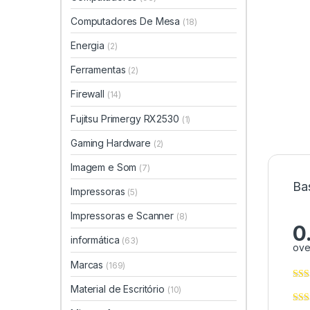
Computadores De Mesa
(18)
Energia
(2)
Ferramentas
(2)
Firewall
(14)
Fujitsu Primergy RX2530
(1)
Gaming Hardware
(2)
Imagem e Som
(7)
Ba
Impressoras
(5)
Impressoras e Scanner
(8)
0
informática
(63)
ove
Marcas
(169)
Material de Escritório
(10)