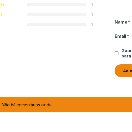
0
0
Name
*
0
Email
*
Guar
para
Não há comentários ainda.