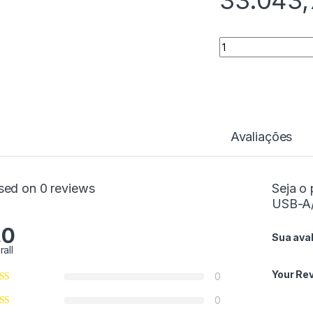
33.043
Quantidade
Avaliações
sed on 0 reviews
Seja o
USB-A
.0
Sua ava
rall
Your Re
0
0