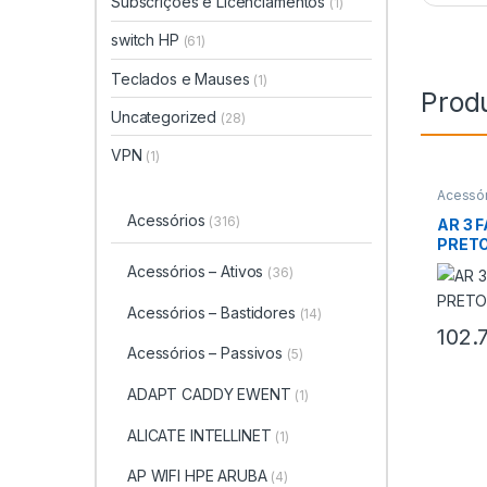
Subscrições e Licenciamentos
(1)
switch HP
(61)
Teclados e Mauses
(1)
Prod
Uncategorized
(28)
VPN
(1)
Acessór
Bastido
Acessórios
(316)
AR 3 
PRETO
Acessórios – Ativos
(36)
Acessórios – Bastidores
(14)
102.
Acessórios – Passivos
(5)
ADAPT CADDY EWENT
(1)
ALICATE INTELLINET
(1)
AP WIFI HPE ARUBA
(4)